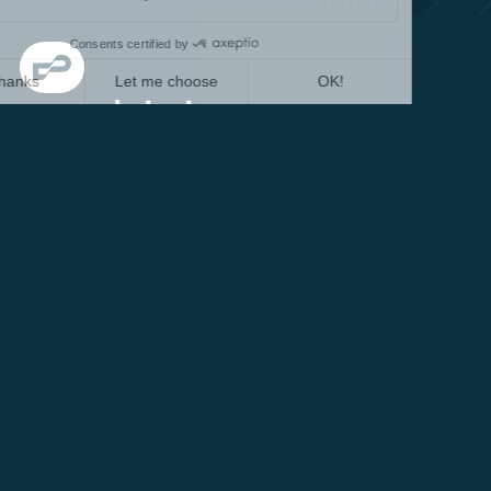
ns, driving success.
Hledáte stáž nebo práci?
Připojte se k velkému průmyslovému odvětví v
lidském měřítku.
Naše pracovní nabídky