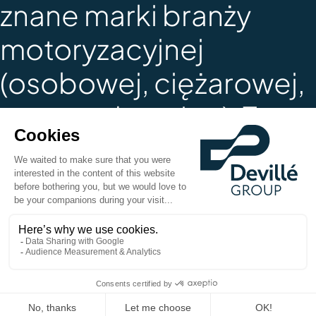
znane marki branży
motoryzacyjnej
(osobowej, ciężarowej,
przemysłowej, ...). Te
owocne partnerstwa
świadczą o naszej
zdolności do
projektowania
niestandardowych